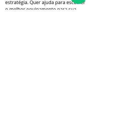
estratégia. Quer ajuda para escolher 
o melhor equipamento para sua 
empresa? A 
Fonecar
 tem as 
melhores opções em tecnologia 
corporativa. Fale conosco e encontre 
a solução ideal!
Posts recentes
Ver tudo