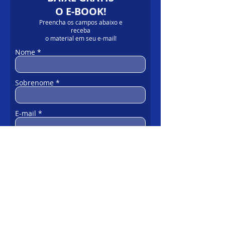
O E-BOOK!
Preencha os campos abaixo e
receba
o material em seu e-mail!
Nome
Sobrenome
E-mail
Telefone
Desejo receber promoções e atualizações
da Fonecar
QUERO BAIXAR