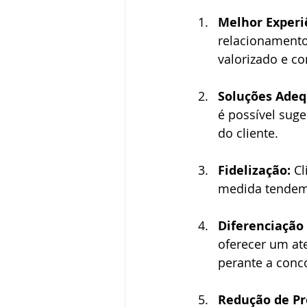
Melhor Experiê
relacionamento
valorizado e c
Soluções Adeq
é possível suge
do cliente.
Fidelização:
 C
medida tendem 
Diferenciação
oferecer um at
perante a conc
Redução de Pr