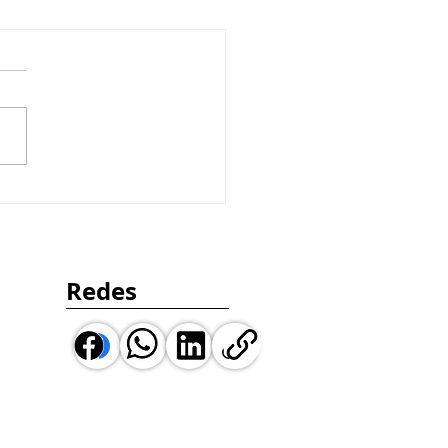
ado de Cibersegurança
rasil em rápida
nsão: tendência, dados
ortunidades
Redes