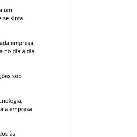
a um 
 se sinta 
cada empresa, 
 no dia a dia 
ções sob 
nologia, 
ca a empresa 
dos às 