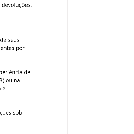
e devoluções.
de seus 
ientes por 
periência de 
B) ou na 
 e 
ções sob 