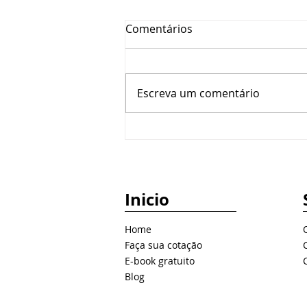
Comentários
Escreva um comentário
Brasil será palco de debate
internacional sobre o futuro
das redes 6G
Inicio
Home
Faça sua cotação
E-book gratuito
Blog