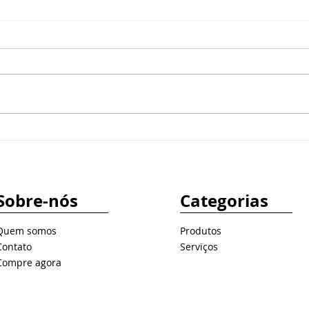
Redes corporativas: como
Merc
estruturar seu cabeamento
no B
para evitar problemas
expa
e op
Sobre-nós
Categorias
Quem somos
Produtos
Contato
Serviços
Compre agora