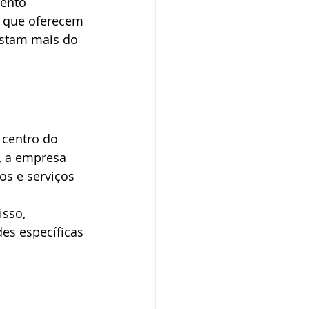
ento 
s que oferecem 
istam mais do 
centro do 
, a empresa 
os e serviços 
sso, 
es específicas 